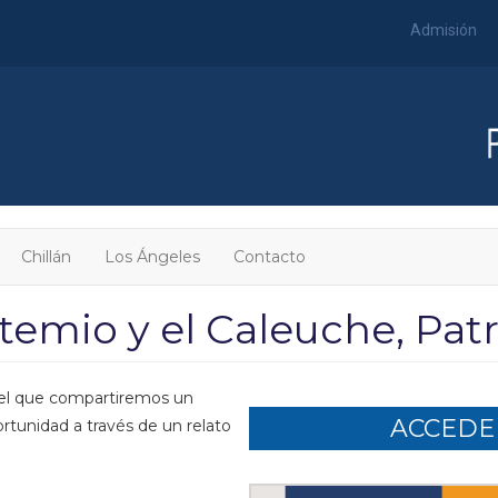
Admisión
Chillán
Los Ángeles
Contacto
emio y el Caleuche, Pat
n el que compartiremos un
ACCEDER
tunidad a través de un relato