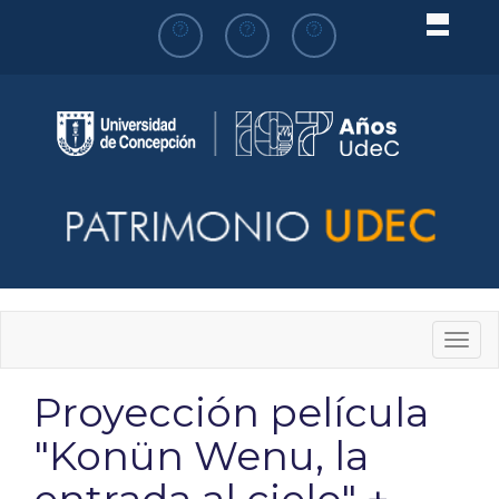
Pasar
al
contenido
principal
Togg
navig
Proyección película
"Konün Wenu, la