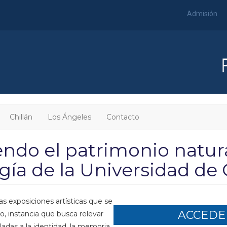
Admisión
Chillán
Los Ángeles
Contacto
ndo el patrimonio natur
gía de la Universidad d
as exposiciones artísticas que se
ACCEDER
o, instancia que busca relevar
uladas a la identidad, la memoria