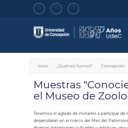
Pasar
al
contenido
principal
inicio
¿Quiénes Somos?
Concepción
Muestras "Conocie
el Museo de Zoolo
Tenemos el agrado de invitarles a participar de l
desarrollarán en el marco del Mes del Patrimoni
diversas expresiones culturales y artísticas vinc