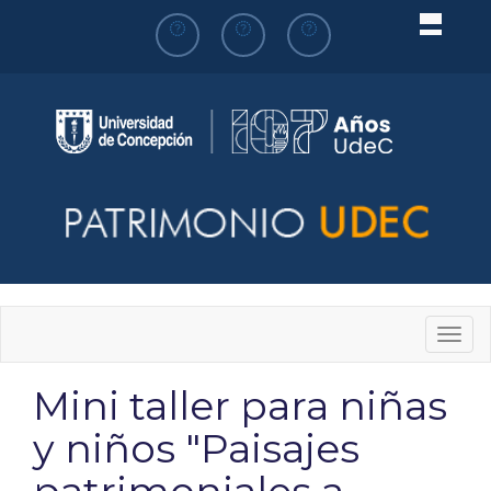
Pasar
al
contenido
principal
Togg
navig
Mini taller para niñas
y niños "Paisajes