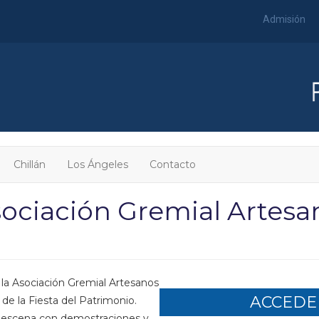
Admisión
Chillán
Los Ángeles
Contacto
Asociación Gremial Artesa
 la Asociación Gremial Artesanos
ACCEDER
de la Fiesta del Patrimonio.
en escena con demostraciones y