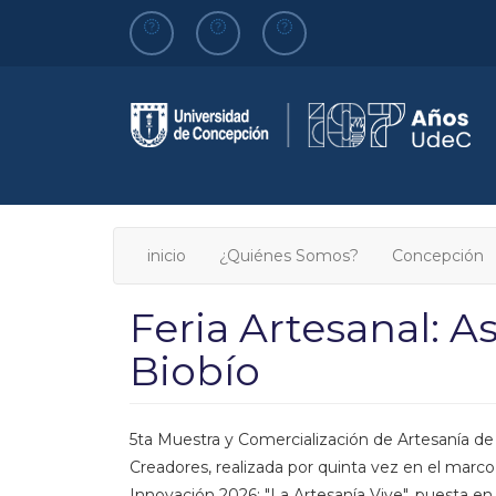
Pasar
al
contenido
principal
inicio
¿Quiénes Somos?
Concepción
Feria Artesanal: 
Biobío
5ta Muestra y Comercialización de Artesanía de
Creadores, realizada por quinta vez en el marco 
Innovación 2026: "La Artesanía Vive", puesta 