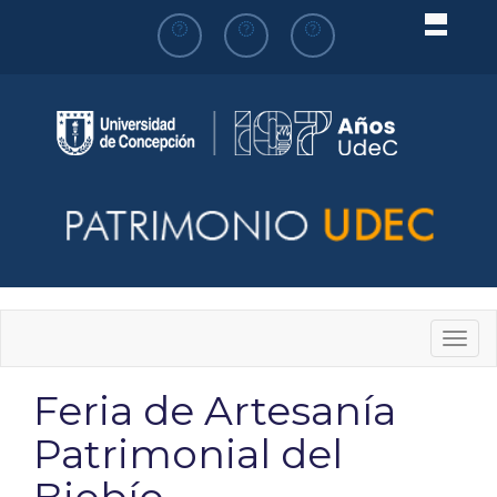
Pasar
al
contenido
principal
Togg
navig
Feria de Artesanía
Patrimonial del