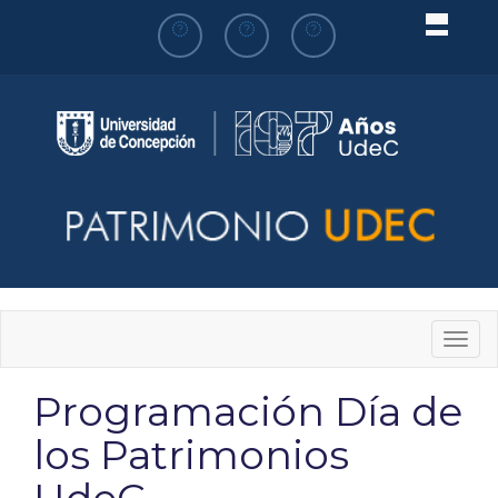
Pasar
al
contenido
principal
Togg
navig
Programación Día de
los Patrimonios