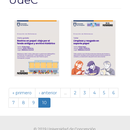
UdeC
« primero
‹ anterior
…
2
3
4
5
6
7
8
9
10