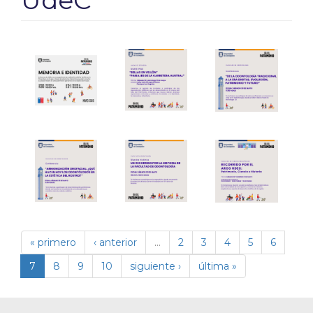
UdeC
« primero
‹ anterior
…
2
3
4
5
6
7
8
9
10
siguiente ›
última »