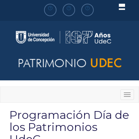
Pasar
al
contenido
principal
Togg
navig
Programación Día de
los Patrimonios