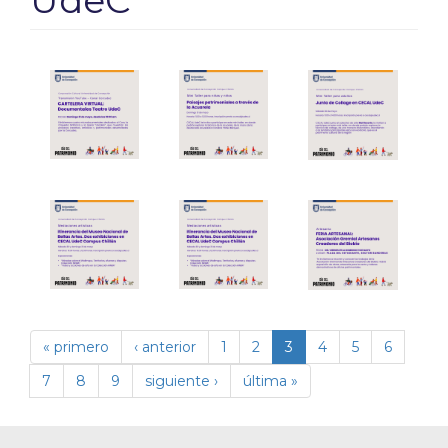
UdeC
« primero
‹ anterior
1
2
3
4
5
6
7
8
9
siguiente ›
última »